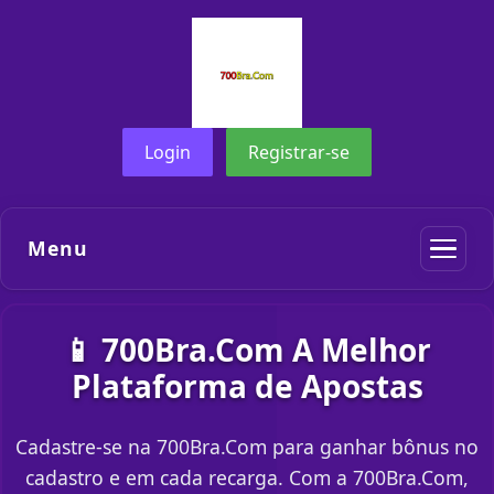
Login
Registrar-se
Menu
📱 700Bra.Com A Melhor
Plataforma de Apostas
Cadastre-se na 700Bra.Com para ganhar bônus no
cadastro e em cada recarga. Com a 700Bra.Com,