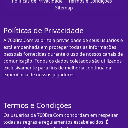
Políticas de Privacidade
Termos e Condições
Sitemap
Políticas de Privacidade
A 700Bra.Com valoriza a privacidade de seus usuários e
está empenhada em proteger todas as informações
pessoais fornecidas durante o uso de nossos canais de
comunicação. Todos os dados coletados são utilizados
exclusivamente para fins de melhoria contínua da
experiência de nossos jogadores.
Termos e Condições
Os usuários da 700Bra.Com concordam em respeitar
todas as regras e regulamentos estabelecidos. É