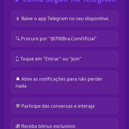
📱 Baixe o app Telegram no seu dispositivo
🔍 Procure por "@700Bra.ComOficial"
👆 Toque em "Entrar" ou "Join"
🔔 Ative as notificações para não perder
nada
💬 Participe das conversas e interaja
🎁 Receba bônus exclusivos