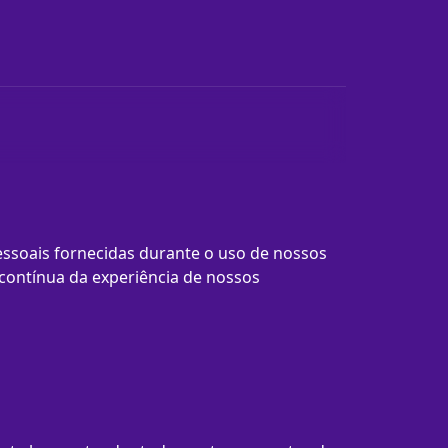
essoais fornecidas durante o uso de nossos
 contínua da experiência de nossos