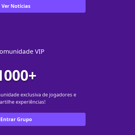
Ver Notícias
Comunidade VIP
1000+
unidade exclusiva de jogadores e
rtilhe experiências!
Entrar Grupo