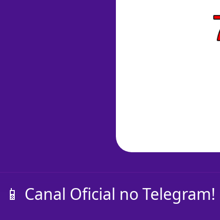
📱 Canal Oficial no Telegram!