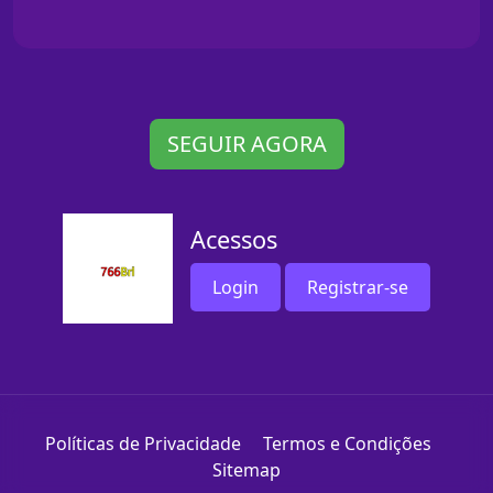
SEGUIR AGORA
Acessos
Login
Registrar-se
Políticas de Privacidade
Termos e Condições
Sitemap