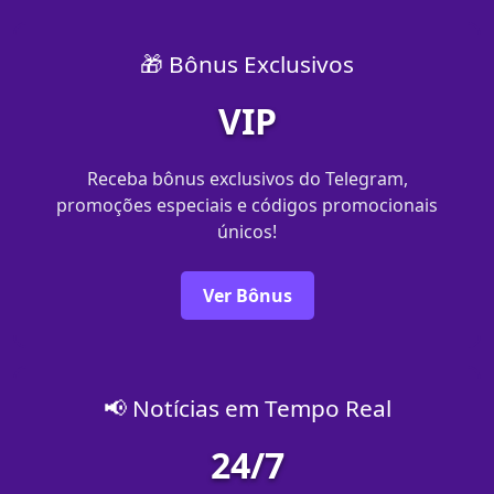
🎁 Bônus Exclusivos
VIP
Receba bônus exclusivos do Telegram,
promoções especiais e códigos promocionais
únicos!
Ver Bônus
📢 Notícias em Tempo Real
24/7