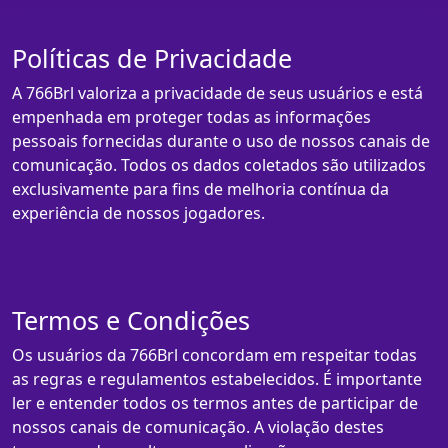
Políticas de Privacidade
A 766Brl valoriza a privacidade de seus usuários e está
empenhada em proteger todas as informações
pessoais fornecidas durante o uso de nossos canais de
comunicação. Todos os dados coletados são utilizados
exclusivamente para fins de melhoria contínua da
experiência de nossos jogadores.
Termos e Condições
Os usuários da 766Brl concordam em respeitar todas
as regras e regulamentos estabelecidos. É importante
ler e entender todos os termos antes de participar de
nossos canais de comunicação. A violação destes