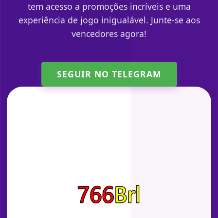
tem acesso a promoções incríveis e uma
experiência de jogo inigualável. Junte-se aos
vencedores agora!
SEGUIR NO TELEGRAM