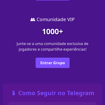
👥 Comunidade VIP
1000+
Junte-se a uma comunidade exclusiva de
jogadores e compartilhe experiências!
Entrar Grupo
📱 Como Seguir no Telegram