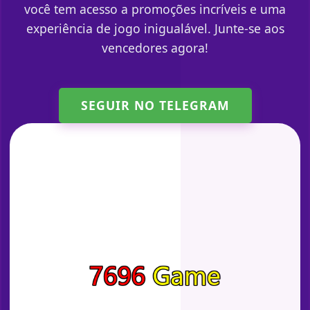
você tem acesso a promoções incríveis e uma
experiência de jogo inigualável. Junte-se aos
vencedores agora!
SEGUIR NO TELEGRAM