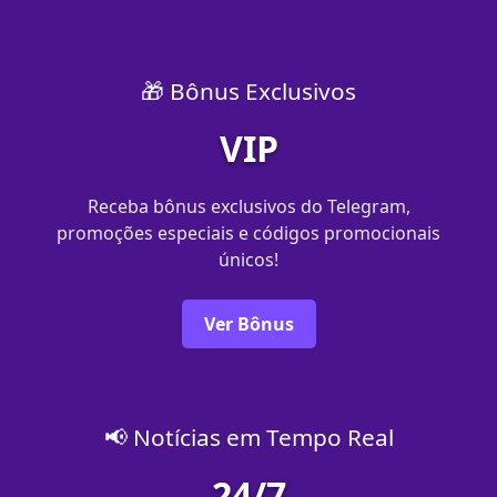
🎁 Bônus Exclusivos
VIP
Receba bônus exclusivos do Telegram,
promoções especiais e códigos promocionais
únicos!
Ver Bônus
📢 Notícias em Tempo Real
24/7