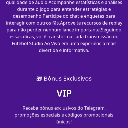
qualidade de áudio.Acompanhe estatísticas e análises
durante o jogo para entender estratégias e
desempenho.Participe do chat e enquetes para
interagir com outros fãs.Aproveite recursos de replay
para não perder nenhum lance importante.Seguindo
essas dicas, você transforma cada transmissão do
Futebol Studio Ao Vivo em uma experiência mais
divertida e informativa.
🎁 Bônus Exclusivos
VIP
Receba bônus exclusivos do Telegram,
promoções especiais e códigos promocionais
únicos!