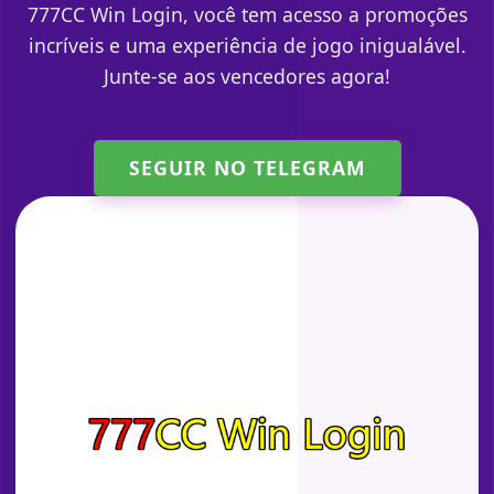
777CC Win Login, você tem acesso a promoções
incríveis e uma experiência de jogo inigualável.
Junte-se aos vencedores agora!
SEGUIR NO TELEGRAM