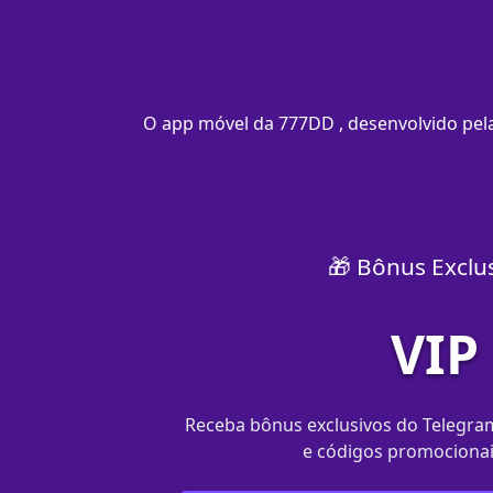
O app móvel da 777DD , desenvolvido pela 
🎁 Bônus Exclu
VIP
Receba bônus exclusivos do Telegra
e códigos promocionai