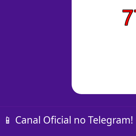
📱 Canal Oficial no Telegram!