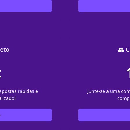
reto
👥 
t
espostas rápidas e
Junte-se a uma com
lizado!
compa
e