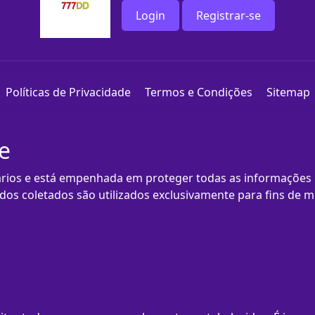
Login
Registrar-se
Políticas de Privacidade
Termos e Condições
Sitemap
de
uários e está empenhada em proteger todas as informações 
os coletados são utilizados exclusivamente para fins de m