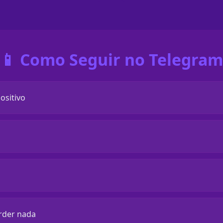
📱 Como Seguir no Telegram
ositivo
erder nada