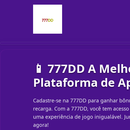
📱 777DD A Melh
Plataforma de A
Cadastre-se na 777DD para ganhar bôn
recarga. Com a 777DD, você tem acesso 
uma experiência de jogo inigualável. J
agora!