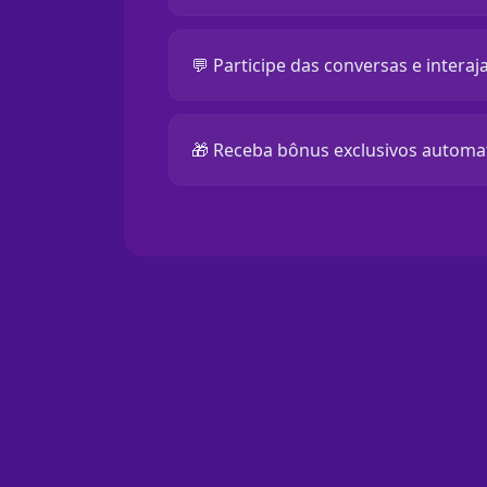
💬 Participe das conversas e interaj
🎁 Receba bônus exclusivos autom