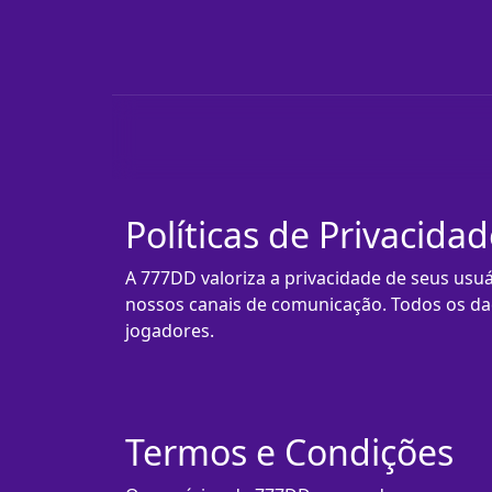
Políticas de Privacida
A 777DD valoriza a privacidade de seus us
nossos canais de comunicação. Todos os dad
jogadores.
Termos e Condições