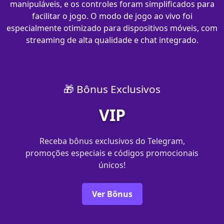
manipuláveis, e os controles foram simplificados para
facilitar o jogo. O modo de jogo ao vivo foi
especialmente otimizado para dispositivos móveis, com
streaming de alta qualidade e chat integrado.
🎁 Bônus Exclusivos
VIP
Receba bônus exclusivos do Telegram,
promoções especiais e códigos promocionais
únicos!
Ver Bônus