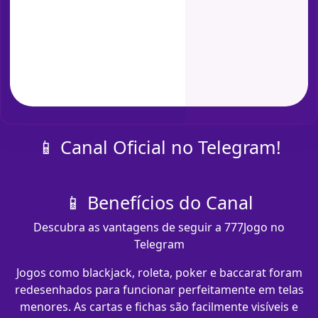
📱 Canal Oficial no Telegram!
📱 Benefícios do Canal
Descubra as vantagens de seguir a 777Jogo no
Telegram
Jogos como blackjack, roleta, poker e baccarat foram
redesenhados para funcionar perfeitamente em telas
menores. As cartas e fichas são facilmente visíveis e