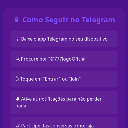
📱 Como Seguir no Telegram
📱 Baixe o app Telegram no seu dispositivo
🔍 Procure por "@777JogoOficial"
👆 Toque em "Entrar" ou "Join"
🔔 Ative as notificações para não perder
nada
💬 Participe das conversas e interaja