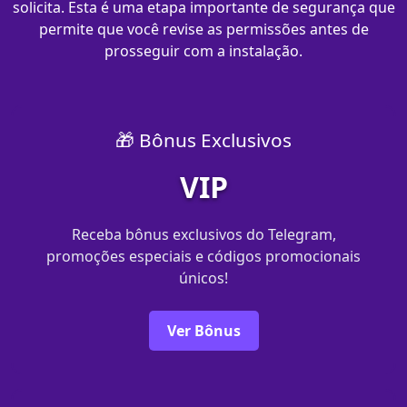
solicita. Esta é uma etapa importante de segurança que
permite que você revise as permissões antes de
prosseguir com a instalação.
🎁 Bônus Exclusivos
VIP
Receba bônus exclusivos do Telegram,
promoções especiais e códigos promocionais
únicos!
Ver Bônus