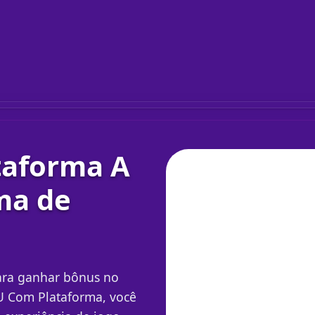
taforma A
ma de
ara ganhar bônus no
U Com Plataforma, você