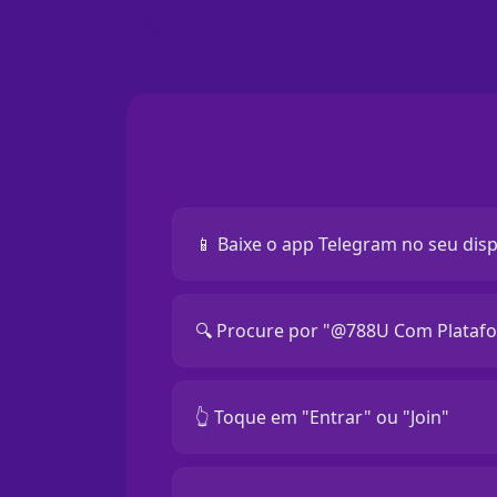
📱 Baixe o app Telegram no seu disp
🔍 Procure por "@788U Com Platafo
👆 Toque em "Entrar" ou "Join"