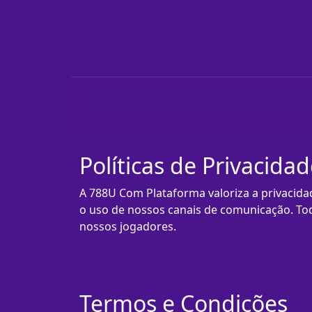
Políticas de Privacida
A 788U Com Plataforma valoriza a privacid
o uso de nossos canais de comunicação. Tod
nossos jogadores.
Termos e Condições