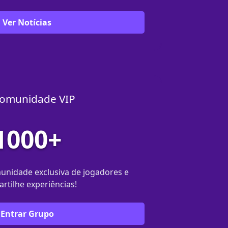
Ver Notícias
Comunidade VIP
1000+
unidade exclusiva de jogadores e
rtilhe experiências!
Entrar Grupo