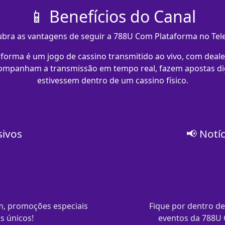
📱 Benefícios do Canal
bra as vantagens de seguir a 788U Com Plataforma no Te
aforma é um jogo de cassino transmitido ao vivo, com deale
acompanham a transmissão em tempo real, fazem apostas d
estivessem dentro de um cassino físico.
sivos
📢 Notí
m, promoções especiais
Fique por dentro d
s únicos!
eventos da 788U 