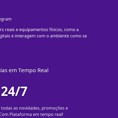
legram
rs reais e equipamentos físicos, como a
igitais e interagem com o ambiente como se
cias em Tempo Real
24/7
e todas as novidades, promoções e
Com Plataforma em tempo real!