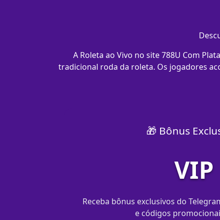
Descu
A Roleta ao Vivo no site 788U Com Plat
tradicional roda da roleta. Os jogadores 
🎁 Bônus Exclu
VIP
Receba bônus exclusivos do Telegra
e códigos promocionai