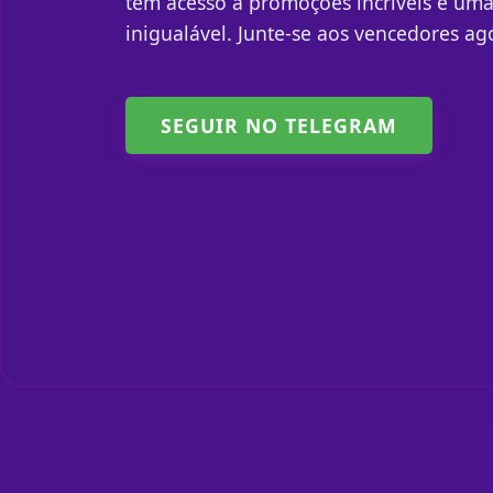
tem acesso a promoções incríveis e uma
inigualável. Junte-se aos vencedores ag
SEGUIR NO TELEGRAM