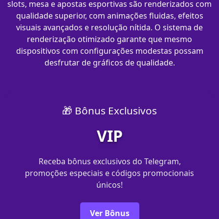
slots, mesa e apostas esportivas são renderizados com
qualidade superior, com animações fluidas, efeitos
visuais avançados e resolução nítida. O sistema de
renderização otimizado garante que mesmo
dispositivos com configurações modestas possam
desfrutar de gráficos de qualidade.
🎁 Bônus Exclusivos
VIP
Receba bônus exclusivos do Telegram,
promoções especiais e códigos promocionais
únicos!
Ver Bônus