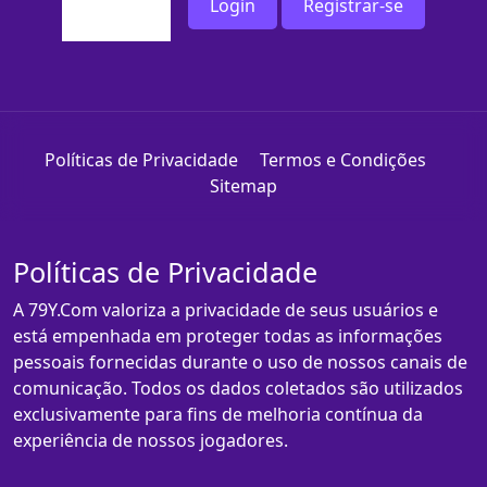
Login
Registrar-se
Políticas de Privacidade
Termos e Condições
Sitemap
Políticas de Privacidade
A 79Y.Com valoriza a privacidade de seus usuários e
está empenhada em proteger todas as informações
pessoais fornecidas durante o uso de nossos canais de
comunicação. Todos os dados coletados são utilizados
exclusivamente para fins de melhoria contínua da
experiência de nossos jogadores.