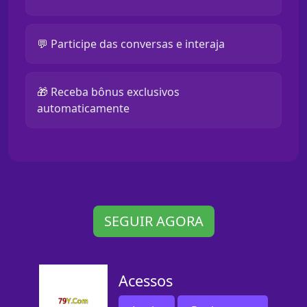
💬 Participe das conversas e interaja
🎁 Receba bônus exclusivos
automaticamente
SEGUIR AGORA
Acessos