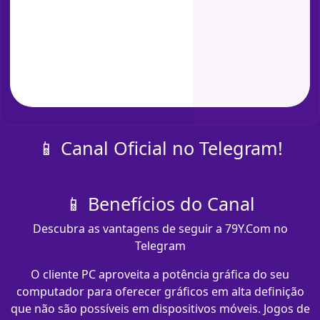
📱 Canal Oficial no Telegram!
📱 Benefícios do Canal
Descubra as vantagens de seguir a 79Y.Com no
Telegram
O cliente PC aproveita a potência gráfica do seu
computador para oferecer gráficos em alta definição
que não são possíveis em dispositivos móveis. Jogos de