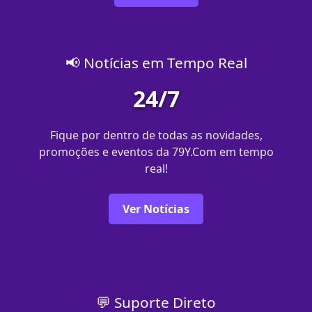
📢 Notícias em Tempo Real
24/7
Fique por dentro de todas as novidades,
promoções e eventos da 79Y.Com em tempo
real!
Ver Notícias
💬 Suporte Direto