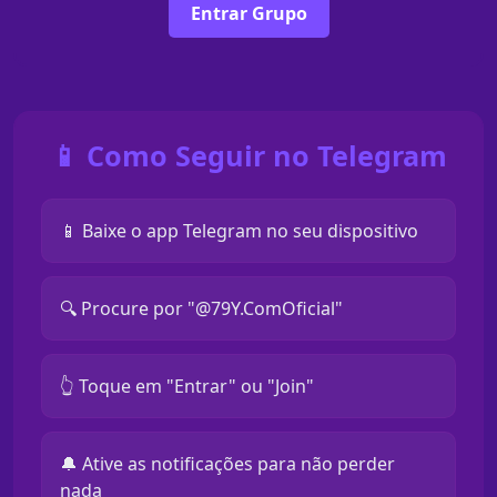
Entrar Grupo
📱 Como Seguir no Telegram
📱 Baixe o app Telegram no seu dispositivo
🔍 Procure por "@79Y.ComOficial"
👆 Toque em "Entrar" ou "Join"
🔔 Ative as notificações para não perder
nada