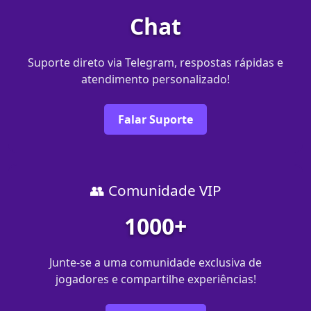
Chat
Suporte direto via Telegram, respostas rápidas e
atendimento personalizado!
Falar Suporte
👥 Comunidade VIP
1000+
Junte-se a uma comunidade exclusiva de
jogadores e compartilhe experiências!