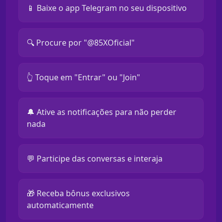
📱 Baixe o app Telegram no seu dispositivo
🔍 Procure por "@85XOficial"
👆 Toque em "Entrar" ou "Join"
🔔 Ative as notificações para não perder
nada
💬 Participe das conversas e interaja
🎁 Receba bônus exclusivos
automaticamente