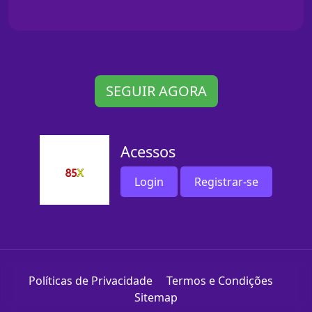
SEGUIR AGORA
Acessos
Login
Registrar-se
Políticas de Privacidade
Termos e Condições
Sitemap