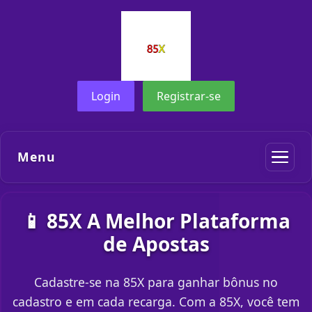
Login
Registrar-se
Menu
📱 85X A Melhor Plataforma
de Apostas
Cadastre-se na 85X para ganhar bônus no
cadastro e em cada recarga. Com a 85X, você tem