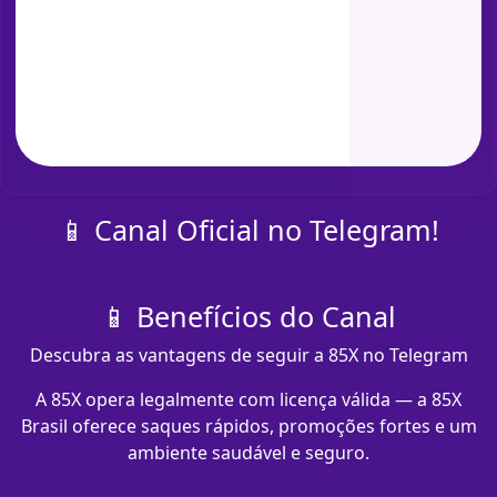
📱 Canal Oficial no Telegram!
📱 Benefícios do Canal
Descubra as vantagens de seguir a 85X no Telegram
A 85X opera legalmente com licença válida — a 85X
Brasil oferece saques rápidos, promoções fortes e um
ambiente saudável e seguro.