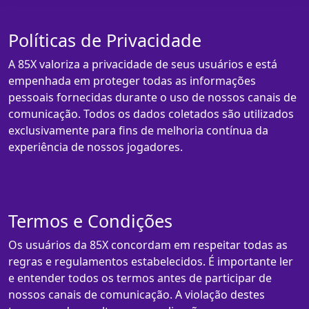
Políticas de Privacidade
A 85X valoriza a privacidade de seus usuários e está
empenhada em proteger todas as informações
pessoais fornecidas durante o uso de nossos canais de
comunicação. Todos os dados coletados são utilizados
exclusivamente para fins de melhoria contínua da
experiência de nossos jogadores.
Termos e Condições
Os usuários da 85X concordam em respeitar todas as
regras e regulamentos estabelecidos. É importante ler
e entender todos os termos antes de participar de
nossos canais de comunicação. A violação destes