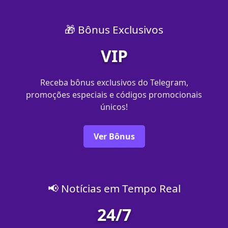
🎁 Bônus Exclusivos
VIP
Receba bônus exclusivos do Telegram,
promoções especiais e códigos promocionais
únicos!
Ver Bônus
📢 Notícias em Tempo Real
24/7