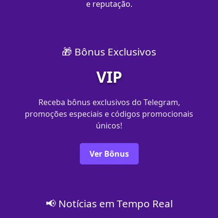
e reputação.
🎁 Bônus Exclusivos
VIP
Receba bônus exclusivos do Telegram,
promoções especiais e códigos promocionais
únicos!
Ver Bônus
📢 Notícias em Tempo Real