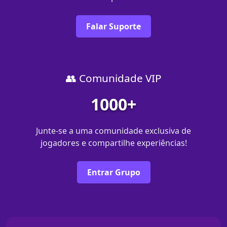
Falar Suporte
👥 Comunidade VIP
1000+
Junte-se a uma comunidade exclusiva de
jogadores e compartilhe experiências!
Entrar Grupo