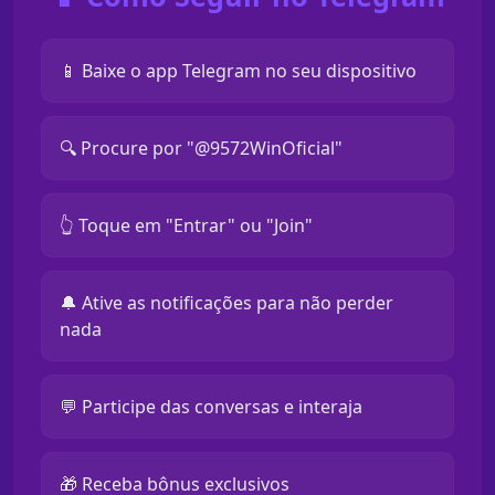
📱 Baixe o app Telegram no seu dispositivo
🔍 Procure por "@9572WinOficial"
👆 Toque em "Entrar" ou "Join"
🔔 Ative as notificações para não perder
nada
💬 Participe das conversas e interaja
🎁 Receba bônus exclusivos