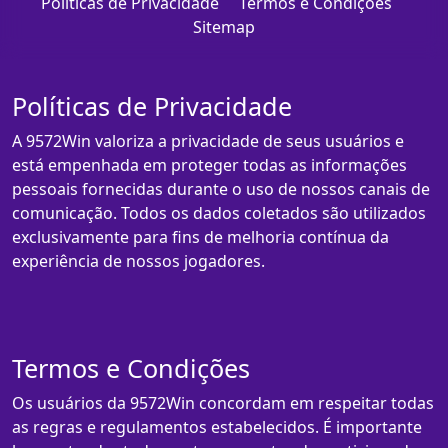
Políticas de Privacidade
Termos e Condições
Sitemap
Políticas de Privacidade
A 9572Win valoriza a privacidade de seus usuários e
está empenhada em proteger todas as informações
pessoais fornecidas durante o uso de nossos canais de
comunicação. Todos os dados coletados são utilizados
exclusivamente para fins de melhoria contínua da
experiência de nossos jogadores.
Termos e Condições
Os usuários da 9572Win concordam em respeitar todas
as regras e regulamentos estabelecidos. É importante