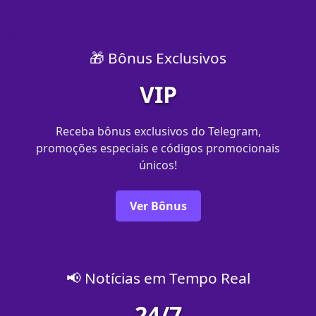
🎁 Bônus Exclusivos
VIP
Receba bônus exclusivos do Telegram,
promoções especiais e códigos promocionais
únicos!
Ver Bônus
📢 Notícias em Tempo Real
24/7