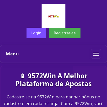
Login
Registrar-se
Menu
📱 9572Win A Melhor
Plataforma de Apostas
Cadastre-se na 9572Win para ganhar bônus no
cadastro e em cada recarga. Com a 9572Win, você